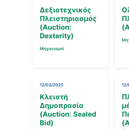
Δεξιοτεχνικός
Ο
Πλειστηριασμός
Π
(Auction:
(A
Dexterity)
Μη
Μηχανισμοί
12/03/2025
12/
Κλειστή
Π
Δημοπρασία
μ
(Auction: Sealed
Π
Bid)
(A