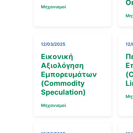
Or
Μηχανισμοί
Μη
12/03/2025
12/
Εικονική
Π
Αξιολόγηση
Ε
Εμπορευμάτων
(
(Commodity
Li
Speculation)
Μη
Μηχανισμοί