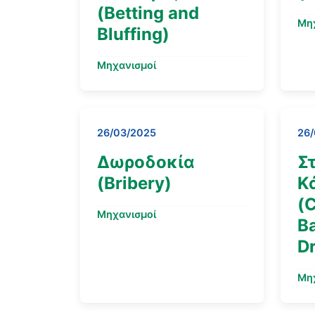
(Betting and
Μη
Bluffing)
Μηχανισμοί
26/03/2025
26
Δωροδοκία
Σ
(Bribery)
Κ
(
Μηχανισμοί
Ba
Dr
Μη