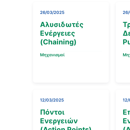
26/03/2025
26
Αλυσιδωτές
Τ
Ενέργειες
Δ
(Chaining)
Pu
Μηχανισμοί
Μη
12/03/2025
12/
Πόντοι
Ε
Ενεργειών
Ε
(Action Points)
(A