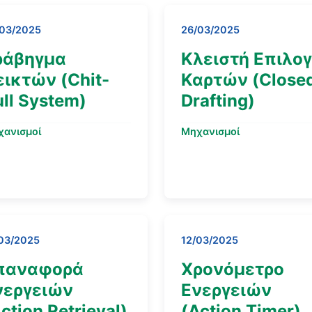
/03/2025
26/03/2025
ράβηγμα
Κλειστή Επιλο
εικτών (Chit-
Καρτών (Close
ll System)
Drafting)
χανισμοί
Μηχανισμοί
03/2025
12/03/2025
παναφορά
Χρονόμετρο
νεργειών
Ενεργειών
ction Retrieval)
(Action Timer)