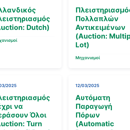
λλανδικός
Πλειστηριασμό
λειστηριασμός
Πολλαπλών
uction: Dutch)
Αντικειμένων
(Auction: Multi
χανισμοί
Lot)
Μηχανισμοί
03/2025
12/03/2025
λειστηριασμός
Αυτόματη
έχρι να
Παραγωγή
εράσουν Όλοι
Πόρων
uction: Turn
(Automatic