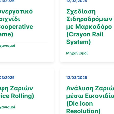
03/2025
12/03/2025
υνεργατικό
Σχεδίαση
αιχνίδι
Σιδηροδρόμων
Cooperative
με Μαρκαδόρο
ame)
(Crayon Rail
System)
χανισμοί
Μηχανισμοί
03/2025
12/03/2025
ίψη Ζαριών
Ανάλυση Ζαρι
ice Rolling)
μέσω Εικονιδί
(Die Icon
χανισμοί
Resolution)