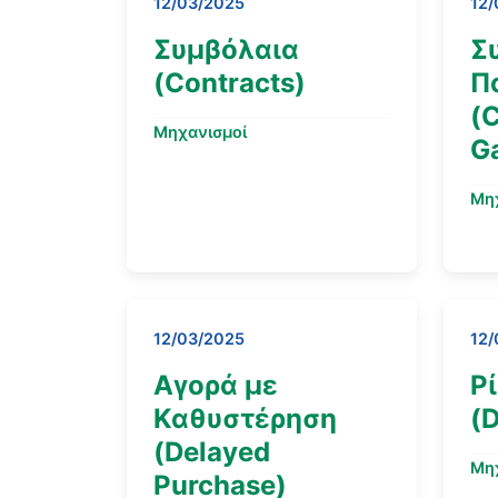
12/03/2025
12/
Συμβόλαια
Σ
(Contracts)
Π
(
Μηχανισμοί
G
Μη
12/03/2025
12/
Αγορά με
Ρ
Καθυστέρηση
(D
(Delayed
Μη
Purchase)