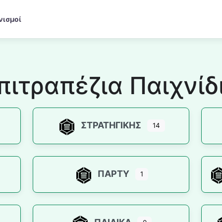
νισμοί
πιτραπέζια Παιχνίδ
ΣΤΡΑΤΗΓΙΚΉΣ
14
ΠΆΡΤΥ
1