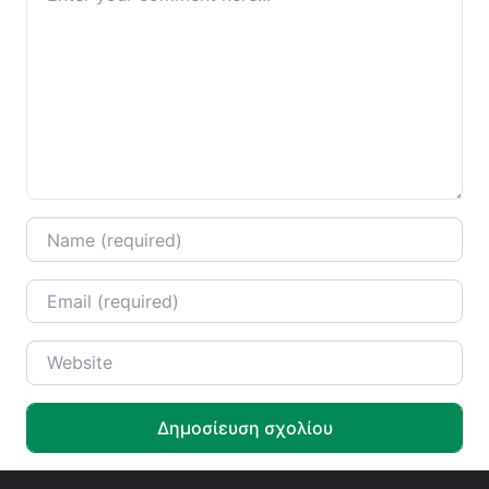
Name
*
Email
*
Website