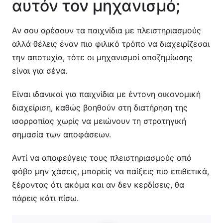
αυτόν τον μηχανισμό;
Αν σου αρέσουν τα παιχνίδια με πλειστηριασμούς
αλλά θέλεις έναν πιο φιλικό τρόπο να διαχειρίζεσαι
την αποτυχία, τότε οι μηχανισμοί αποζημίωσης
είναι για σένα.
Είναι ιδανικοί για παιχνίδια με έντονη οικονομική
διαχείριση, καθώς βοηθούν στη διατήρηση της
ισορροπίας χωρίς να μειώνουν τη στρατηγική
σημασία των αποφάσεων.
Αντί να αποφεύγεις τους πλειστηριασμούς από
φόβο μην χάσεις, μπορείς να παίξεις πιο επιθετικά,
ξέροντας ότι ακόμα και αν δεν κερδίσεις, θα
πάρεις κάτι πίσω.