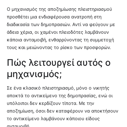
Ο μηχανισμός της αποζημίωσης πλειστηριασμού
προσθέτει μια ενδιαφέρουσα ανατροπή στη
διαδικασία των δημοπρασιών. Αντί να φεύγουν με
άδεια χέρια, οι χαμένοι πλειοδότες λαμβάνουν
κάποια ανταμοιβή, ενθαρρύνοντας τη συμμετοχή
τους και μειώνοντας το ρίσκο των προσφορών.
Πώς λειτουργεί αυτός ο
μηχανισμός;
Σε ένα κλασικό πλειστηριασμό, μόνο ο νικητής
αποκτά το αντικείμενο της δημοπρασίας, ενώ οι
υπόλοιποι δεν κερδίζουν τίποτα. Με την
αποζημίωση, όσοι δεν καταφέρουν να αποκτήσουν
το αντικείμενο λαμβάνουν κάποιου είδους
ανταμοιβή.