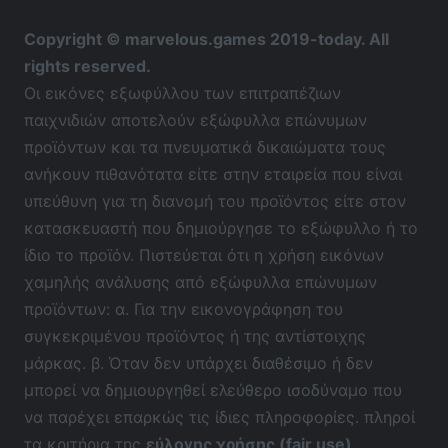
Copyright © marvelous.games 2019-today. All
rights reserved.
Οι εικόνες εξωφύλλου των επιτραπέζιων
παιχνιδιών αποτελούν εξώφυλλα επώνυμων
προϊόντων και τα πνευματικά δικαιώματα τους
ανήκουν πιθανότατα είτε στην εταιρεία που είναι
υπεύθυνη για τη διανομή του προϊόντος είτε στον
κατασκευαστή που δημιούργησε το εξώφυλλο ή το
ίδιο το προϊόν. Πιστεύεται ότι η χρήση εικόνων
χαμηλής ανάλυσης από εξώφυλλα επώνυμων
προϊόντων: α. Για την εικονογράφηση του
συγκεκριμένου προϊόντος ή της αντίστοιχης
μάρκας. β. Όταν δεν υπάρχει διαθέσιμο ή δεν
μπορεί να δημιουργηθεί ελεύθερο ισοδύναμο που
να παρέχει επαρκώς τις ίδιες πληροφορίες. πληροί
τα κριτήρια της
εύλογης χρήσης (fair use)
.