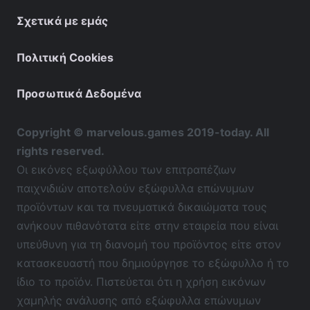
Σχετικά με εμάς
Πολιτική Cookies
Προσωπικά Δεδομένα
Copyright © marvelous.games 2019-today. All
rights reserved.
Οι εικόνες εξωφύλλου των επιτραπέζιων
παιχνιδιών αποτελούν εξώφυλλα επώνυμων
προϊόντων και τα πνευματικά δικαιώματα τους
ανήκουν πιθανότατα είτε στην εταιρεία που είναι
υπεύθυνη για τη διανομή του προϊόντος είτε στον
κατασκευαστή που δημιούργησε το εξώφυλλο ή το
ίδιο το προϊόν. Πιστεύεται ότι η χρήση εικόνων
χαμηλής ανάλυσης από εξώφυλλα επώνυμων