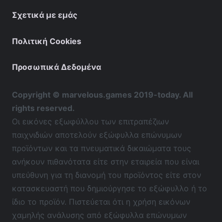
Σχετικά με εμάς
Πολιτική Cookies
Προσωπικά Δεδομένα
Copyright © marvelous.games 2019-today. All
rights reserved.
Οι εικόνες εξωφύλλου των επιτραπέζιων
παιχνιδιών αποτελούν εξώφυλλα επώνυμων
προϊόντων και τα πνευματικά δικαιώματα τους
ανήκουν πιθανότατα είτε στην εταιρεία που είναι
υπεύθυνη για τη διανομή του προϊόντος είτε στον
κατασκευαστή που δημιούργησε το εξώφυλλο ή το
ίδιο το προϊόν. Πιστεύεται ότι η χρήση εικόνων
χαμηλής ανάλυσης από εξώφυλλα επώνυμων