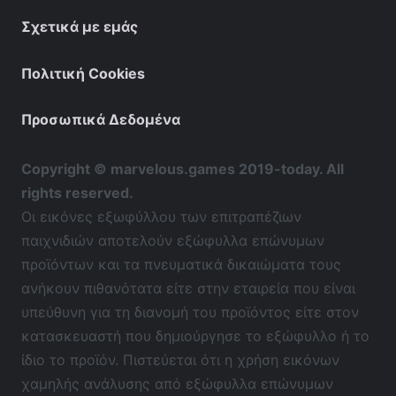
Σχετικά με εμάς
Πολιτική Cookies
Προσωπικά Δεδομένα
Copyright © marvelous.games 2019-today. All
rights reserved.
Οι εικόνες εξωφύλλου των επιτραπέζιων
παιχνιδιών αποτελούν εξώφυλλα επώνυμων
προϊόντων και τα πνευματικά δικαιώματα τους
ανήκουν πιθανότατα είτε στην εταιρεία που είναι
υπεύθυνη για τη διανομή του προϊόντος είτε στον
κατασκευαστή που δημιούργησε το εξώφυλλο ή το
ίδιο το προϊόν. Πιστεύεται ότι η χρήση εικόνων
χαμηλής ανάλυσης από εξώφυλλα επώνυμων