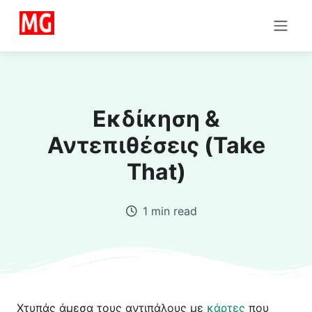
Εκδίκηση &
Αντεπιθέσεις (Take
That)
1 min read
Χτυπάς άμεσα τους αντιπάλους με
κάρτες
που