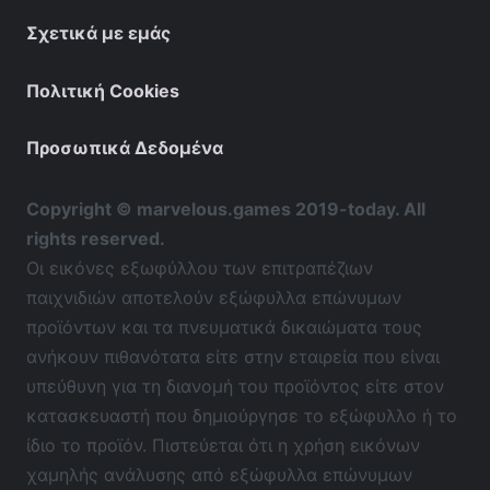
Σχετικά με εμάς
Πολιτική Cookies
Προσωπικά Δεδομένα
Copyright © marvelous.games 2019-today. All
rights reserved.
Οι εικόνες εξωφύλλου των επιτραπέζιων
παιχνιδιών αποτελούν εξώφυλλα επώνυμων
προϊόντων και τα πνευματικά δικαιώματα τους
ανήκουν πιθανότατα είτε στην εταιρεία που είναι
υπεύθυνη για τη διανομή του προϊόντος είτε στον
κατασκευαστή που δημιούργησε το εξώφυλλο ή το
ίδιο το προϊόν. Πιστεύεται ότι η χρήση εικόνων
χαμηλής ανάλυσης από εξώφυλλα επώνυμων