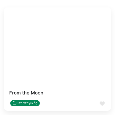
From the Moon
Αγα
Στρατηγικής