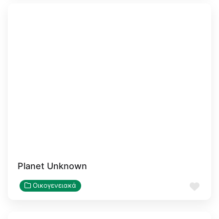
Planet Unknown
Αγα
Οικογενειακά