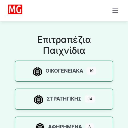
Μετάβαση
στο
περιεχόμενο
Επιτραπέζια
Παιχνίδια
ΟΙΚΟΓΕΝΕΙΑΚΆ
19
ΣΤΡΑΤΗΓΙΚΉΣ
14
ΑΦΗΡΗΜΈΝΑ
3