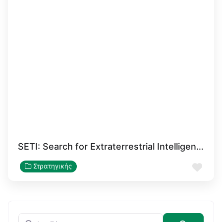
SETI: Search for Extraterrestrial Intelligence
Αγα
Στρατηγικής
Αναζήτηση