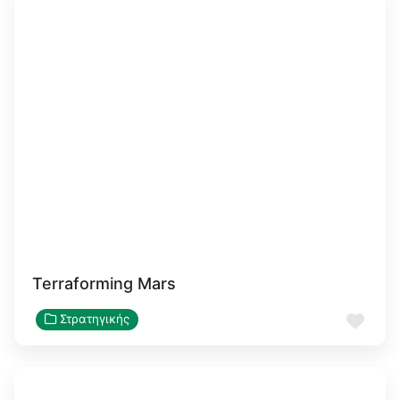
Terraforming Mars
Αγα
Στρατηγικής