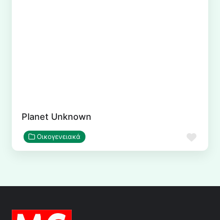
Planet Unknown
Αγα
Οικογενειακά