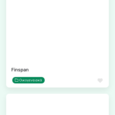
Finspan
Αγα
Οικογενειακά