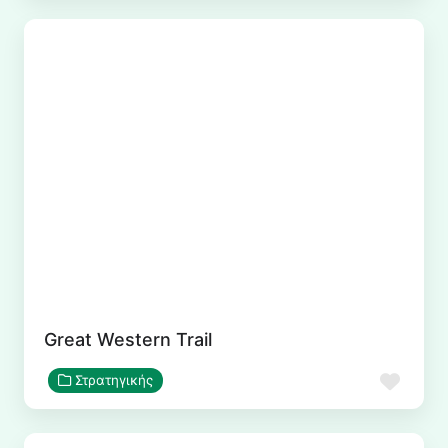
Great Western Trail
Αγα
Στρατηγικής