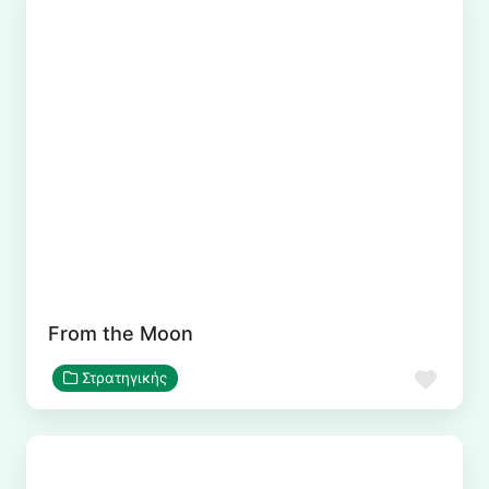
From the Moon
Αγα
Στρατηγικής