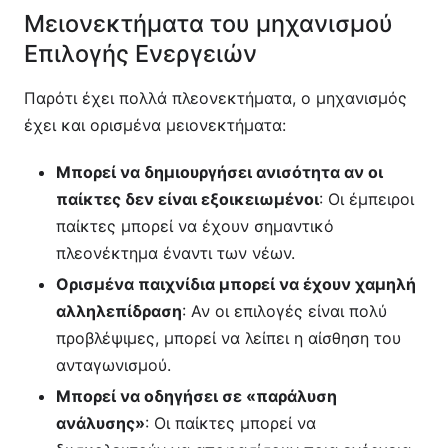
Μειονεκτήματα του μηχανισμού
Επιλογής Ενεργειών
Παρότι έχει πολλά πλεονεκτήματα, ο μηχανισμός
έχει και ορισμένα μειονεκτήματα:
Μπορεί να δημιουργήσει ανισότητα αν οι
παίκτες δεν είναι εξοικειωμένοι
: Οι έμπειροι
παίκτες μπορεί να έχουν σημαντικό
πλεονέκτημα έναντι των νέων.
Ορισμένα παιχνίδια μπορεί να έχουν χαμηλή
αλληλεπίδραση
: Αν οι επιλογές είναι πολύ
προβλέψιμες, μπορεί να λείπει η αίσθηση του
ανταγωνισμού.
Μπορεί να οδηγήσει σε «παράλυση
ανάλυσης»
: Οι παίκτες μπορεί να