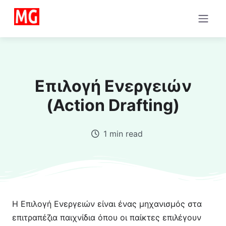
Επιλογή Ενεργειών
(Action Drafting)
1 min read
Η Επιλογή Ενεργειών είναι ένας μηχανισμός στα
επιτραπέζια παιχνίδια όπου οι παίκτες επιλέγουν