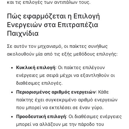
και τις επιλογές των αντιπάλων τους.
Πώς εφαρμόζεται η Επιλογή
Ενεργειών στα Επιτραπέζια
Παιχνίδια
Σε αυτόν τον μηχανισμό, οι παίκτες συνήθως
ακολουθούν μία από τις εξής μεθόδους επιλογής:
Κυκλική επιλογή
: Οι παίκτες επιλέγουν
ενέργειες με σειρά μέχρι να εξαντληθούν οι
διαθέσιμες επιλογές.
Περιορισμένος αριθμός ενεργειών
: Κάθε
παίκτης έχει συγκεκριμένο αριθμό ενεργειών
που μπορεί να εκτελέσει σε έναν γύρο.
Προοδευτική επιλογή
: Οι διαθέσιμες ενέργειες
μπορεί να αλλάζουν με την πάροδο του