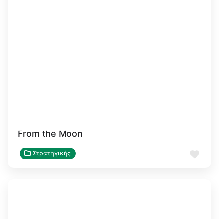
From the Moon
Αγα
Στρατηγικής