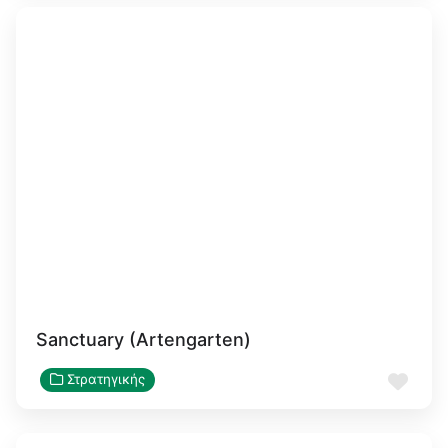
Sanctuary (Artengarten)
Αγα
Στρατηγικής