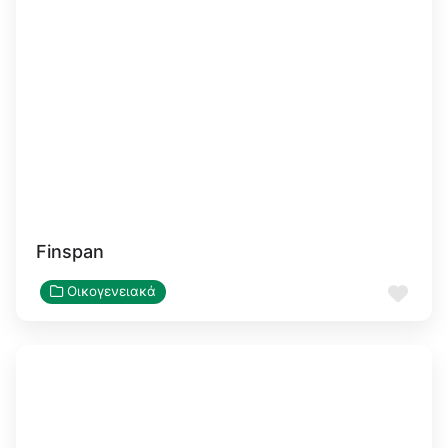
Finspan
Αγα
Οικογενειακά