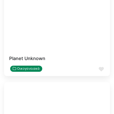
Planet Unknown
Αγα
Οικογενειακά