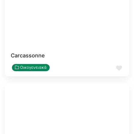
Carcassonne
Αγα
Οικογενειακά