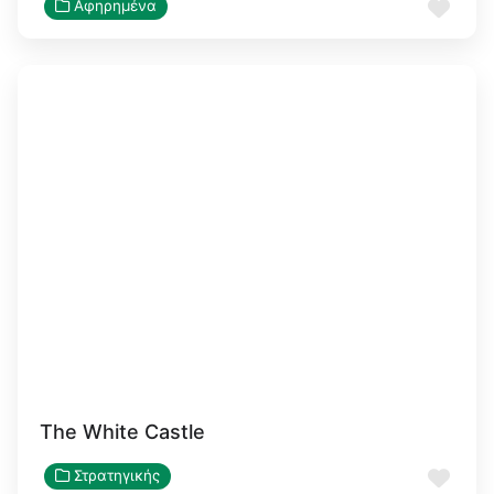
Αγα
Αφηρημένα
The White Castle
Αγα
Στρατηγικής