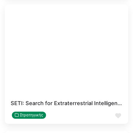
SETI: Search for Extraterrestrial Intelligence
Αγα
Στρατηγικής