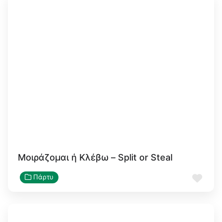
Μοιράζομαι ή Κλέβω – Split or Steal
Αγα
Πάρτυ