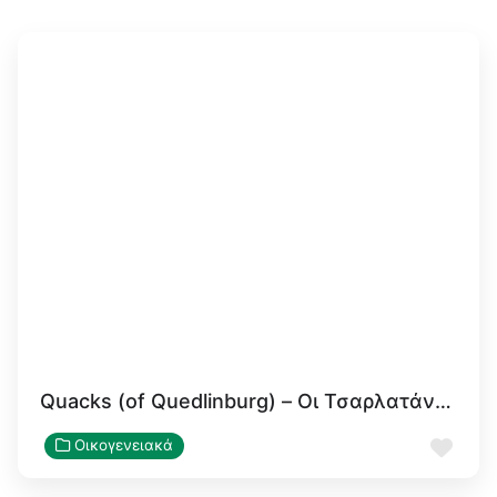
Quacks (of Quedlinburg) – Οι Τσαρλατάνοι του Κουέντλινμπουργκ
Αγα
Οικογενειακά