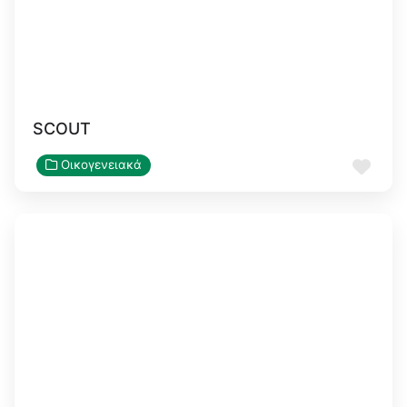
SCOUT
Αγα
Οικογενειακά