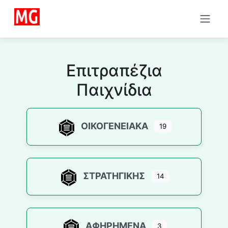
Μετάβαση
στο
περιεχόμενο
Επιτραπέζια
Παιχνίδια
ΟΙΚΟΓΕΝΕΙΑΚΆ
19
ΣΤΡΑΤΗΓΙΚΉΣ
14
ΑΦΗΡΗΜΈΝΑ
3