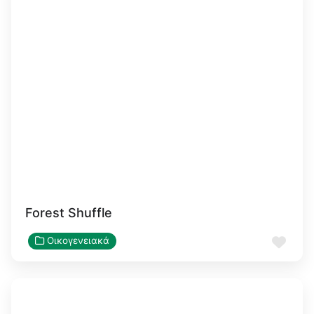
Forest Shuffle
Αγα
Οικογενειακά