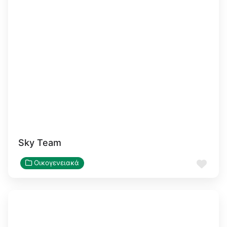
Sky Team
Αγα
Οικογενειακά