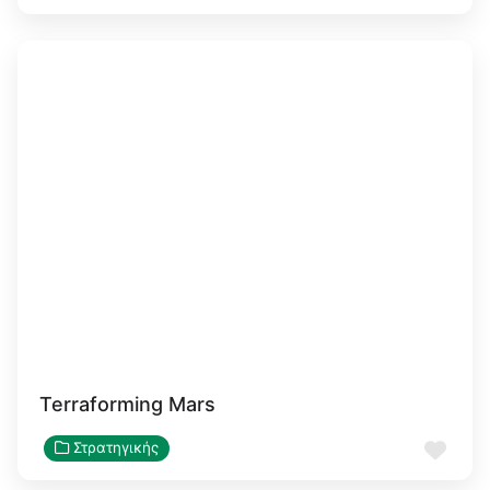
Terraforming Mars
Αγα
Στρατηγικής