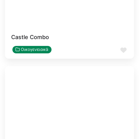
Castle Combo
Αγα
Οικογενειακά