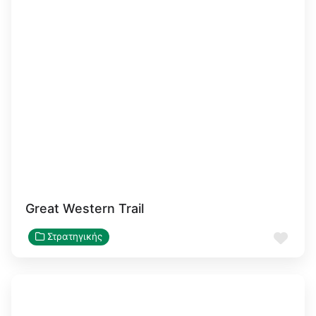
Great Western Trail
Αγα
Στρατηγικής