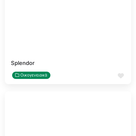
Splendor
Αγα
Οικογενειακά