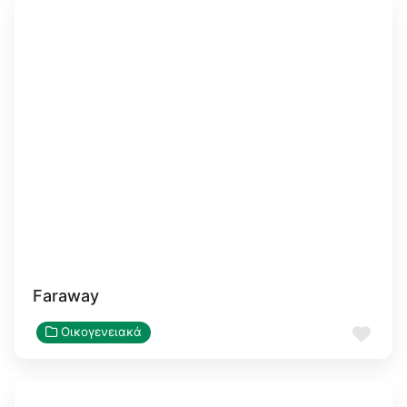
Faraway
Αγα
Οικογενειακά