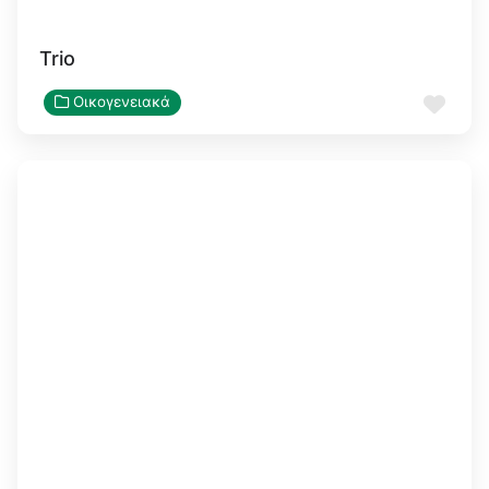
Trio
Αγα
Οικογενειακά