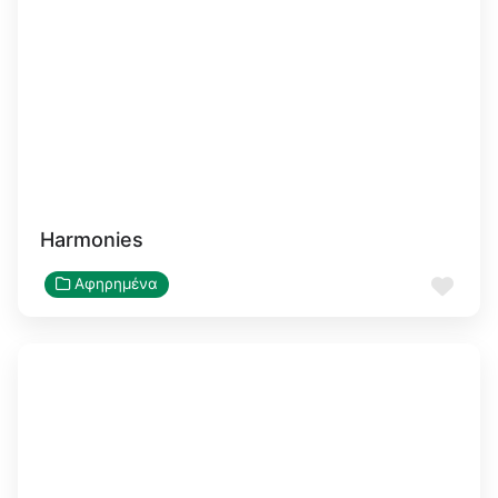
Harmonies
Αγα
Αφηρημένα