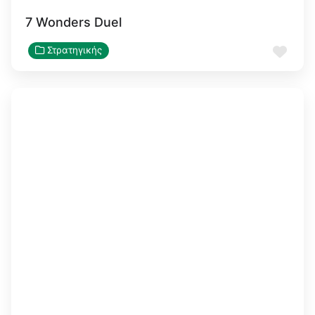
7 Wonders Duel
Αγα
Στρατηγικής