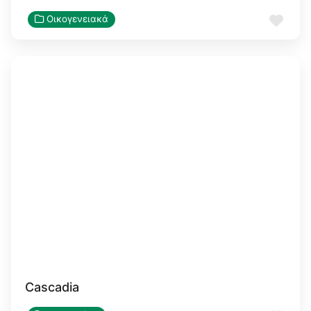
Αγα
Οικογενειακά
Cascadia