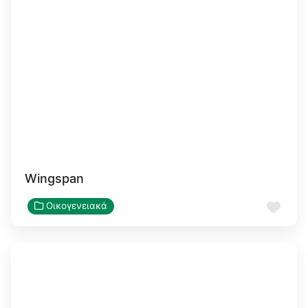
Wingspan
Αγα
Οικογενειακά