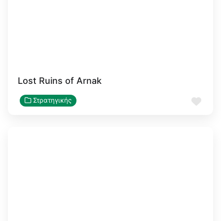
Lost Ruins of Arnak
Αγα
Στρατηγικής