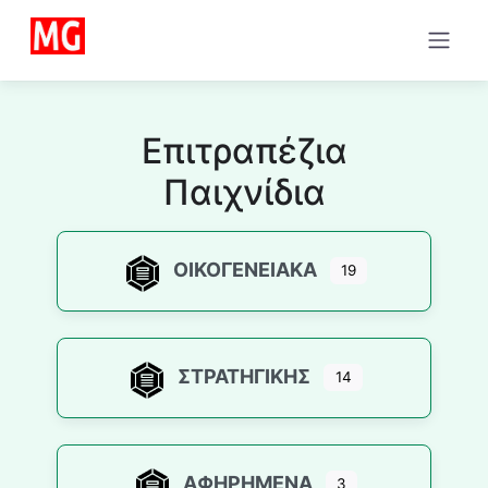
Μετάβαση
στο
περιεχόμενο
Επιτραπέζια
Παιχνίδια
ΟΙΚΟΓΕΝΕΙΑΚΆ
19
ΣΤΡΑΤΗΓΙΚΉΣ
14
ΑΦΗΡΗΜΈΝΑ
3