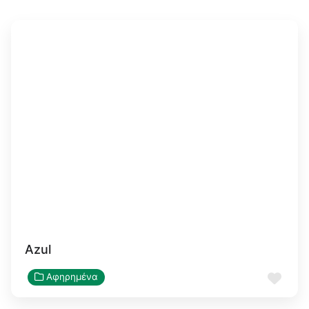
Azul
Αγα
Αφηρημένα